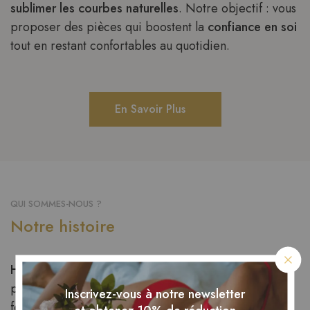
sublimer les courbes naturelles
. Notre objectif : vous
proposer des pièces qui boostent la
confiance en soi
tout en restant confortables au quotidien.
En Savoir Plus
QUI SOMMES-NOUS ?
Notre histoire
H & FK Wear
est née de la volonté d’une équipe
passionnée par la mode inclusive et le bien-être
Inscrivez-vous à notre newsletter
féminin. Constatant le manque de choix élégant et