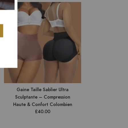
Gaine Taille Sablier Ultra
Sculptante – Compression
Haute & Confort Colombien
£
40.00