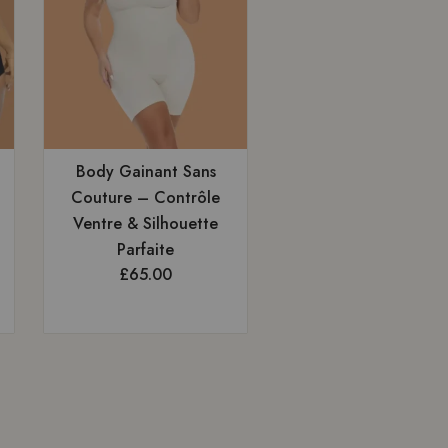
Body Gainant Sans
Robe Sexy en
Couture – Contrôle
Dentelle Transparen
Ventre & Silhouette
– Soutien-Gorge
Parfaite
Ouvert & Coupe
£
65.00
Sensuelle
£
20.00