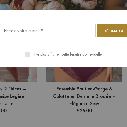
Ne plus afficher cette fenêtre contextuelle
y 2 Pièces –
Ensemble Soutien-Gorge &
mise Légère
Culotte en Dentelle Brodée –
 Taille
Élégance Sexy
.00
£
25.00