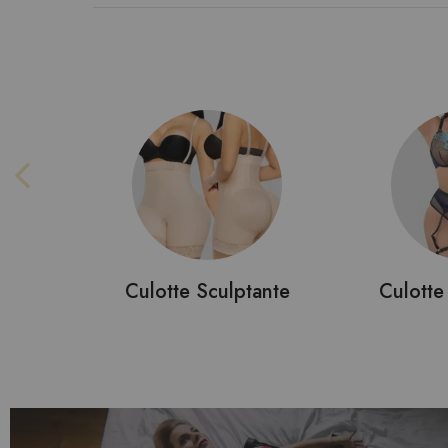
in
Culotte Sculptante
Culotte