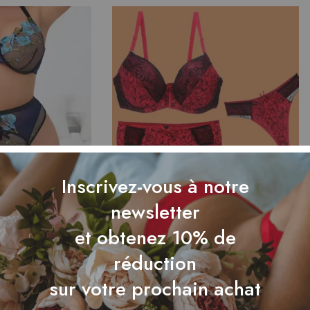
Inscrivez-vous à notre
newsletter
ntelle Fine –
Culotte Sculptante Dentelle
et obtenez 10% de
le Grande Taille
Fleurie – Grande Taille Ultra-
.00
Fine
réduction
£
17.00
sur votre prochain achat