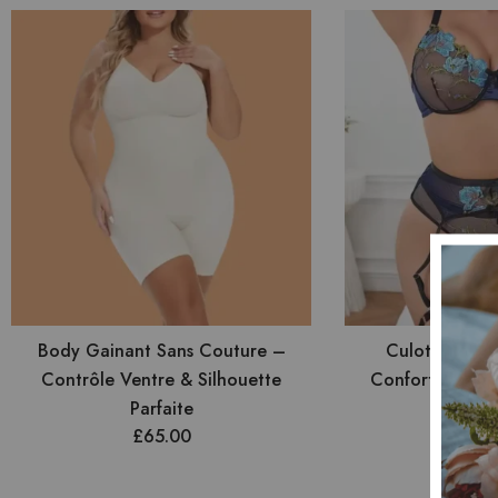
Body Gainant Sans Couture –
Culotte en De
Contrôle Ventre & Silhouette
Confort Invisib
£
20
Parfaite
£
65.00