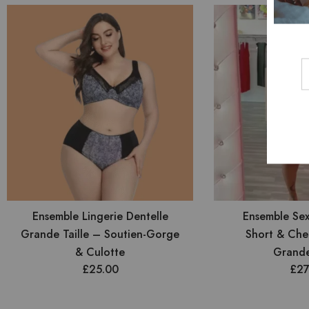
Ensemble Lingerie Dentelle
Ensemble Sex
Grande Taille – Soutien-Gorge
Short & Che
& Culotte
Grande
£
25.00
£
27