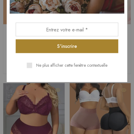
Ensemble Lingerie
Ensemble Sexy 2 Pièces –
Dentelle Grande Taille –
Short & Chemise Légère
Soutien-Gorge & Culotte
Grande Taille
£
25.00
£
27.00
Ajouter au panier
Choix des options
Ne plus afficher cette fenêtre contextuelle