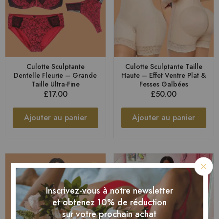
Culotte Sculptante
Culotte Sculptante Taille
Dentelle Fleurie – Grande
Haute – Effet Ventre Plat &
Taille Ultra-Fine
Fesses Galbées
£
17.00
£
50.00
Ajouter au panier
Ajouter au panier
Inscrivez-vous à notre newsletter
et obtenez 10% de réduction
sur votre prochain achat